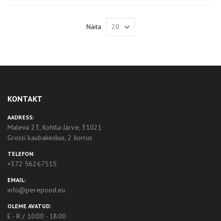
Näita
KONTAKT
AADRESS:
Maleva 23, Kohtla-Järve, 31021
Grossi kaubakeskus, 2 korrus
TELEFON:
+372 56267515
EMAIL:
info@perepood.eu
OLEME AVATUD:
E - R / 10:00 - 18:00